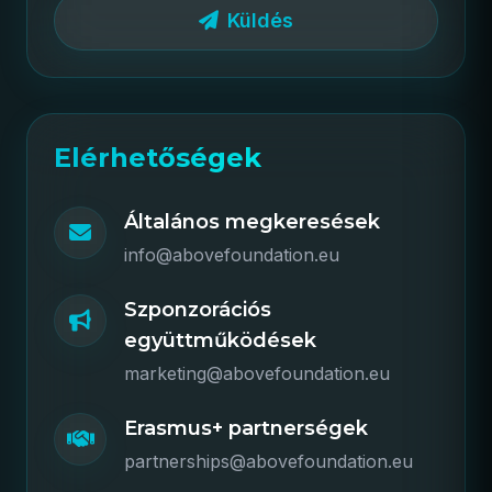
Küldés
Elérhetőségek
Általános megkeresések
info@abovefoundation.eu
Szponzorációs
együttműködések
marketing@abovefoundation.eu
Erasmus+ partnerségek
partnerships@abovefoundation.eu